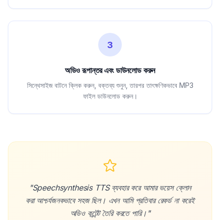
3
অডিও রূপান্তর এবং ডাউনলোড করুন
সিন্থেসাইজ বাটনে ক্লিক করুন, বক্তব্য শুনুন, তারপর তাৎক্ষণিকভাবে MP3
ফাইল ডাউনলোড করুন।
"Speechsynthesis TTS ব্যবহার করে আমার ভয়েস ক্লোন
করা আশ্চর্যজনকভাবে সহজ ছিল। এখন আমি প্রতিবার রেকর্ড না করেই
অডিও কন্টেন্ট তৈরি করতে পারি।"