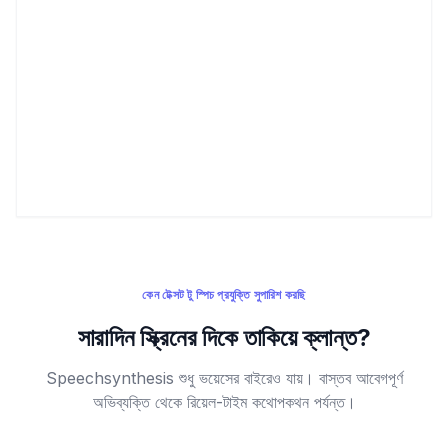
কেন টেক্সট টু স্পিচ প্রযুক্তি সুপারিশ করছি
সারাদিন স্ক্রিনের দিকে তাকিয়ে ক্লান্ত?
Speechsynthesis শুধু ভয়েসের বাইরেও যায়। বাস্তব আবেগপূর্ণ
অভিব্যক্তি থেকে রিয়েল-টাইম কথোপকথন পর্যন্ত।